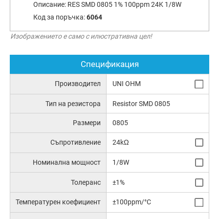
Описание:
RES SMD 0805 1% 100ppm 24K 1/8W
Код за поръчка:
6064
Изображението е само с илюстративна цел!
Спецификация
Производител
UNI OHM
Тип на резистора
Resistor SMD 0805
Размери
0805
Съпротивление
24kΩ
Номинална мощност
1/8W
Толеранс
±1%
Температурен коефициент
±100ppm/°C