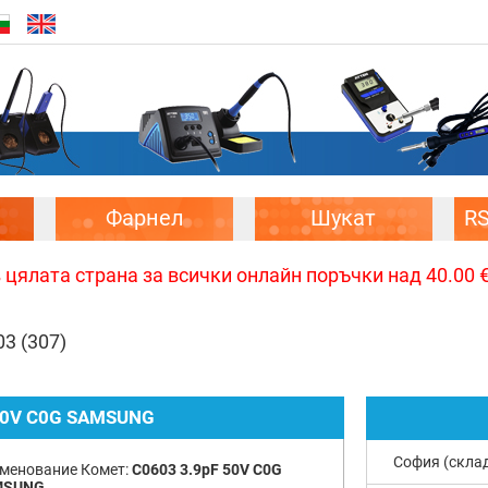
Фарнел
Шукат
R
цялата страна за всички онлайн поръчки над 40.00 € 
03
(307)
50V C0G SAMSUNG
София (скла
менование Комет:
C0603 3.9pF 50V C0G
MSUNG