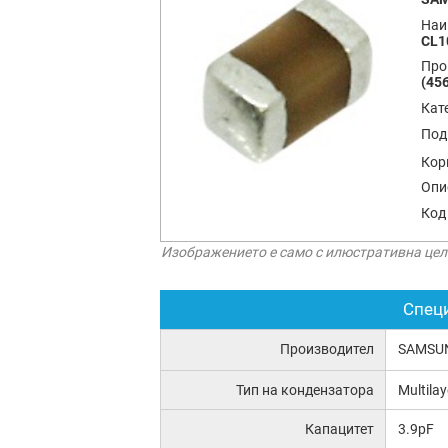
Наи
CL1
Про
(456
Кат
Под
Кор
Опи
Код
Изображението е само с илюстративна цел
Спец
Производител
SAMSU
Тип на кондензатора
Multila
Капацитет
3.9pF