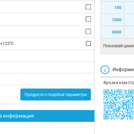
100
F
1000
4000
 +125°C
Показвай ценит
Информир
Връзка към ст
Продукти с подобни параметри
а информация