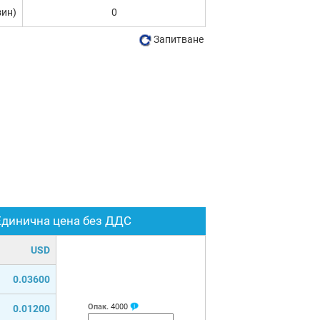
зин)
0
Запитване
Единична цена без ДДС
USD
0.03600
Опак.
4000
0.01200