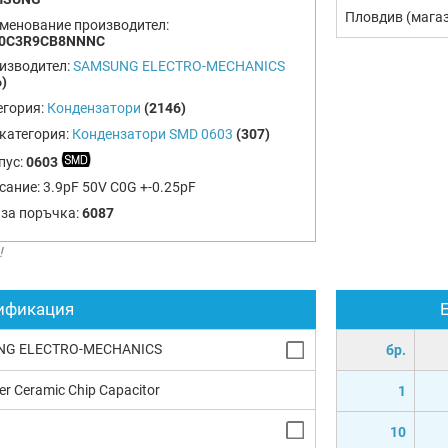
Пловдив (мага
менование производител:
0C3R9CB8NNNC
изводител:
SAMSUNG ELECTRO-MECHANICS
)
егория:
Кондензатори
(2146)
категория:
Кондензатори SMD 0603
(307)
пус:
0603
сание:
3.9pF 50V C0G +-0.25pF
 за поръчка:
6087
!
ификация
NG ELECTRO-MECHANICS
бр.
yer Ceramic Chip Capacitor
1
10