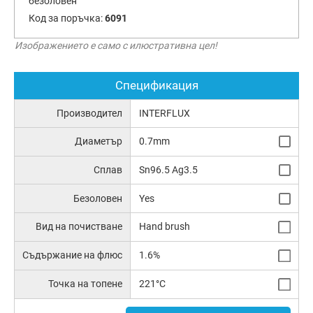
безоловен
Код за поръчка:
6091
Изображението е само с илюстративна цел!
Спецификация
Производител
INTERFLUX
Диаметър
0.7mm
Сплав
Sn96.5 Ag3.5
Безоловен
Yes
Вид на почистване
Hand brush
Съдържание на флюс
1.6%
Точка на топене
221°C