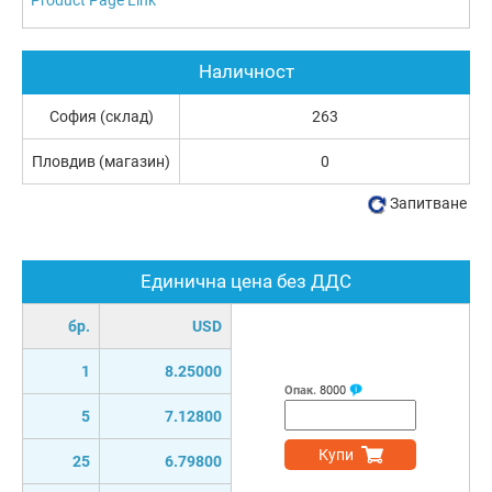
Наличност
София (склад)
263
Пловдив (магазин)
0
Запитване
Единична цена без ДДС
бр.
USD
1
8.25000
Опак.
8000
5
7.12800
Купи
25
6.79800