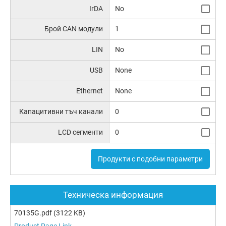
IrDA
No
Брой CAN модули
1
LIN
No
USB
None
Ethernet
None
Капацитивни тъч канали
0
LCD сегменти
0
Продукти с подобни параметри
Техническа информация
70135G.pdf
(3122 KB)
Product Page Link