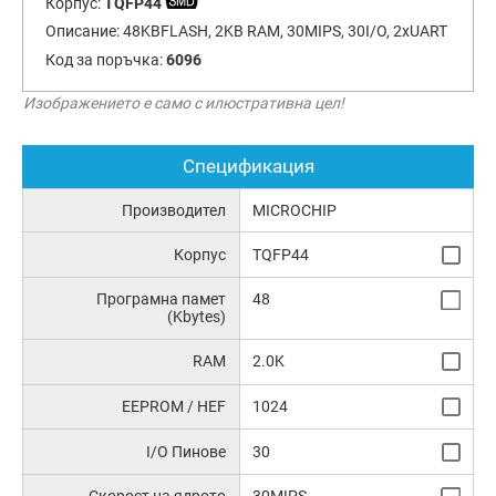
Корпус:
TQFP44
Описание:
48KBFLASH, 2KB RAM, 30MIPS, 30I/O, 2xUART
Код за поръчка:
6096
Изображението е само с илюстративна цел!
Спецификация
Производител
MICROCHIP
Корпус
TQFP44
Програмна памет
48
(Kbytes)
RAM
2.0K
EEPROM / HEF
1024
I/O Пинове
30