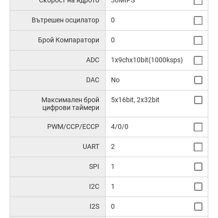
Скорост на ядрото
30MIPS
Вътрешен осцилатор
0
Брой Компаратори
0
ADC
1x9chx10bit(1000ksps)
DAC
No
Максимален брой
5x16bit, 2x32bit
цифрови таймери
PWM/CCP/ECCP
4/0/0
UART
2
SPI
1
I2C
1
I2S
0