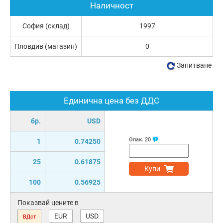
Наличност
София (склад)
1997
Пловдив (магазин)
0
Запитване
Единична цена без ДДС
бр.
USD
Опак.
20
1
0.74250
25
0.61875
Купи
100
0.56925
Показвай цените в
EUR
USD
ВДст