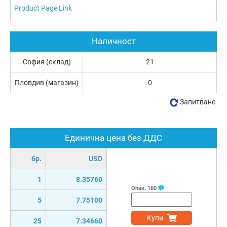
Product Page Link
Наличност
София (склад)
21
Пловдив (магазин)
0
Запитване
Единична цена без ДДС
бр.
USD
1
8.35760
Опак.
160
5
7.75100
Купи
25
7.34660