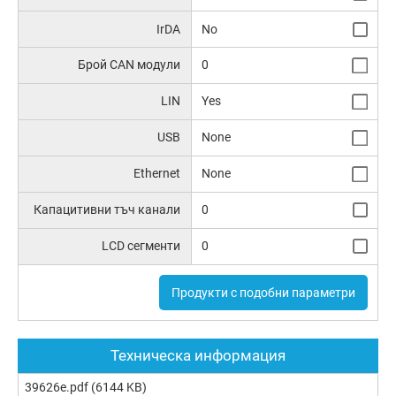
IrDA
No
Брой CAN модули
0
LIN
Yes
USB
None
Ethernet
None
Капацитивни тъч канали
0
LCD сегменти
0
Продукти с подобни параметри
Техническа информация
39626e.pdf
(6144 KB)