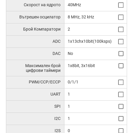
Скорост на ядрото
40MHz
Вътрешен осцилатор
8 MHz, 32 kHz
Брой Компаратори
2
ADC
1x13chx10bit(100ksps)
DAC
No
Максимален брой
1x8bit, 3x16bit
цифрови таймери
PWM/CCP/ECCP
0/1/1
UART
1
SPI
1
I2C
1
I2S
0