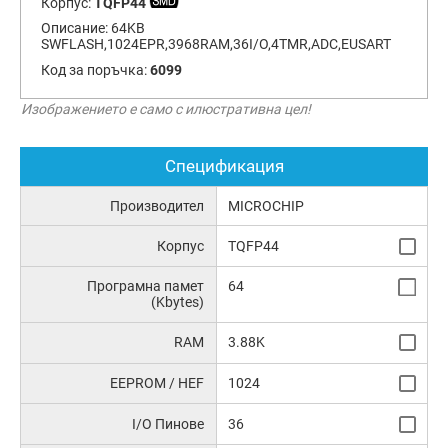
Корпус:
TQFP44
Описание:
64KB
SWFLASH,1024EPR,3968RAM,36I/O,4TMR,ADC,EUSART
Код за поръчка:
6099
Изображението е само с илюстративна цел!
Спецификация
Производител
MICROCHIP
Корпус
TQFP44
Програмна памет
64
(Kbytes)
RAM
3.88K
EEPROM / HEF
1024
I/O Пинове
36