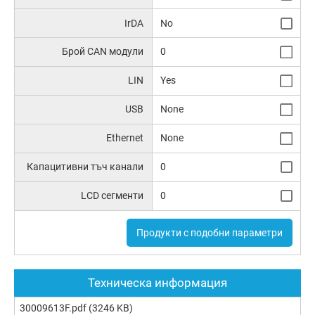
IrDA
No
Брой CAN модули
0
LIN
Yes
USB
None
Ethernet
None
Капацитивни тъч канали
0
LCD сегменти
0
Продукти с подобни параметри
Техническа информация
30009613F.pdf
(3246 KB)