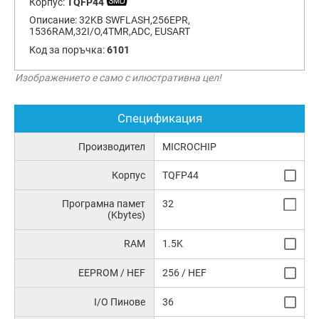
Корпус:
TQFP44
Описание:
32KB SWFLASH,256EPR,
1536RAM,32I/O,4TMR,ADC, EUSART
Код за поръчка:
6101
Изображението е само с илюстративна цел!
Спецификация
Производител
MICROCHIP
Корпус
TQFP44
Програмна памет
32
(Kbytes)
RAM
1.5K
EEPROM / HEF
256 / HEF
I/O Пинове
36