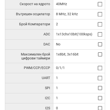
Скорост на ядрото
40MHz
Вътрешен осцилатор
8 MHz, 32 kHz
Брой Компаратори
2
ADC
1x13chx10bit(100ksps)
DAC
No
Максимален брой
1x8bit, 3x16bit
цифрови таймери
PWM/CCP/ECCP
0/1/1
UART
1
SPI
1
I2C
1
I2S
0