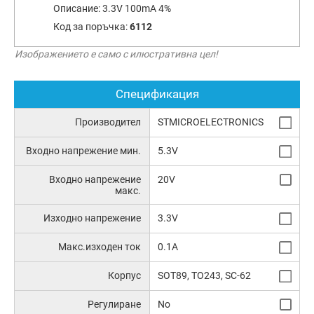
Описание:
3.3V 100mA 4%
Код за поръчка:
6112
Изображението е само с илюстративна цел!
Спецификация
Производител
STMICROELECTRONICS
Входно напрежение мин.
5.3V
Входно напрежение
20V
макс.
Изходно напрежение
3.3V
Макс.изходен ток
0.1A
Корпус
SOT89, TO243, SC-62
Регулиране
No