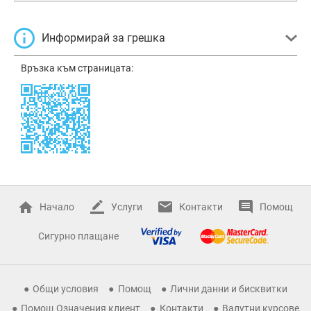
Информирай за грешка
Връзка към страницата:
Начало
Услуги
Контакти
Помощ
Сигурно плащане
Общи условия
Помощ
Лични данни и бисквитки
Помощ Означения клиент
Контакти
Валутни курсове