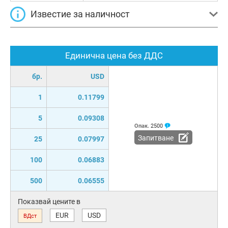
Известие за наличност
Единична цена без ДДС
бр.
USD
1
0.11799
5
0.09308
Опак.
2500
Запитване
25
0.07997
100
0.06883
500
0.06555
Показвай цените в
EUR
USD
ВДст