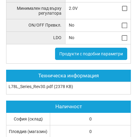
Минимален пад върху
2.0V
регулатора
ON/OFF Превкл.
No
LDO
No
Продукти с подобни параметри
Техническа информация
L78L_Series_Rev30.pdf
(2378 KB)
Наличност
София (склад)
0
Пловдив (магазин)
0