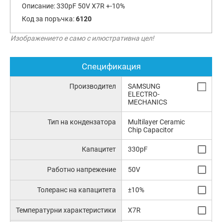
Описание:
330pF 50V X7R +-10%
Код за поръчка:
6120
Изображението е само с илюстративна цел!
Спецификация
Производител
SAMSUNG
ELECTRO-
MECHANICS
Тип на кондензатора
Multilayer Ceramic
Chip Capacitor
Капацитет
330pF
Работно напрежение
50V
Толеранс на капацитета
±10%
Температурни характеристики
X7R