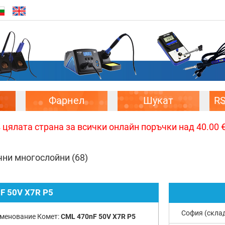
Фарнел
Шукат
R
цялата страна за всички онлайн поръчки над 40.00 € 
чни многослойни
(68)
F 50V X7R P5
София (скла
менование Комет:
CML 470nF 50V X7R P5