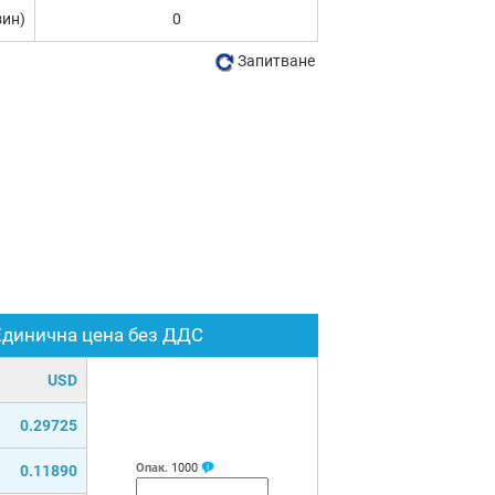
зин)
0
Запитване
Единична цена без ДДС
USD
0.29725
Опак.
1000
0.11890