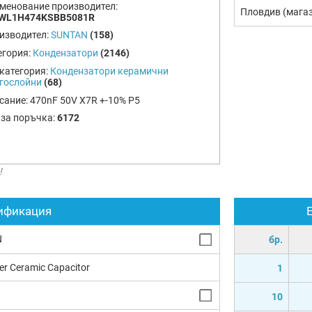
менование производител:
Пловдив (мага
WL1H474KSBB5081R
изводител:
SUNTAN
(158)
егория:
Кондензатори
(2146)
категория:
Кондензатори керамични
гослойни
(68)
сание:
470nF 50V X7R +-10% P5
 за поръчка:
6172
!
ификация
N
бр.
yer Ceramic Capacitor
1
10