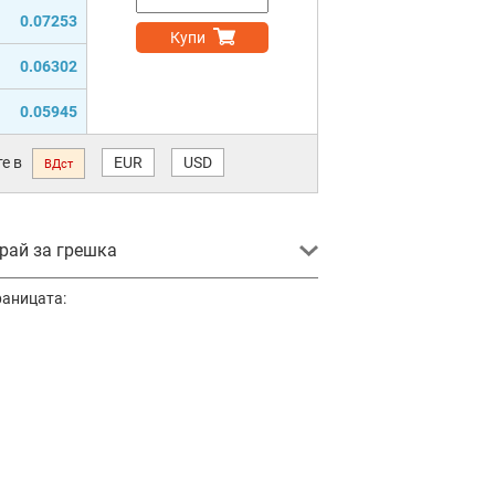
0.07253
Купи
0.06302
0.05945
е в
EUR
USD
ВДст
ай за грешка
раницата: