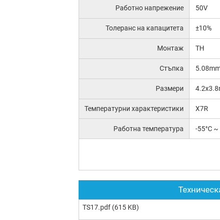
Работно напрежение
50V
Толеранс на капацитета
±10%
Монтаж
TH
Стъпка
5.08m
Размери
4.2x3.
Температурни характеристики
X7R
Работна температура
-55°C ~
Техническ
TS17.pdf
(615 KB)