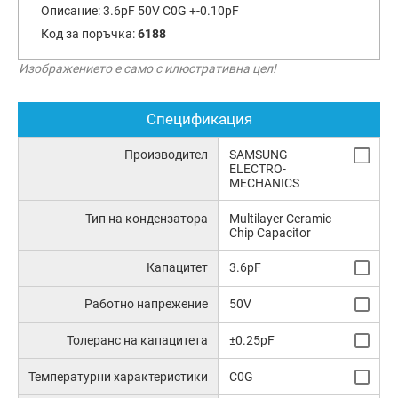
Описание:
3.6pF 50V C0G +-0.10pF
Код за поръчка:
6188
Изображението е само с илюстративна цел!
Спецификация
Производител
SAMSUNG
ELECTRO-
MECHANICS
Тип на кондензатора
Multilayer Ceramic
Chip Capacitor
Капацитет
3.6pF
Работно напрежение
50V
Толеранс на капацитета
±0.25pF
Температурни характеристики
C0G