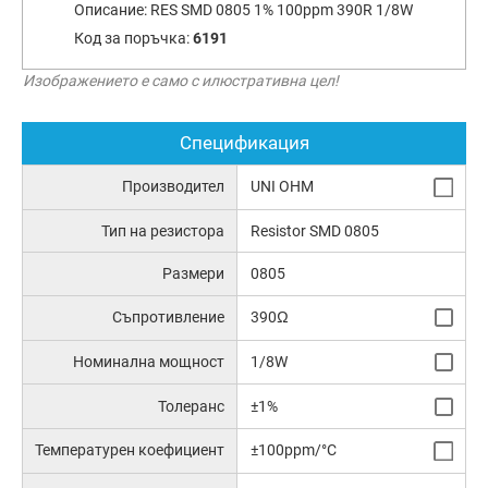
Описание:
RES SMD 0805 1% 100ppm 390R 1/8W
Код за поръчка:
6191
Изображението е само с илюстративна цел!
Спецификация
Производител
UNI OHM
Тип на резистора
Resistor SMD 0805
Размери
0805
Съпротивление
390Ω
Номинална мощност
1/8W
Толеранс
±1%
Температурен коефициент
±100ppm/°C