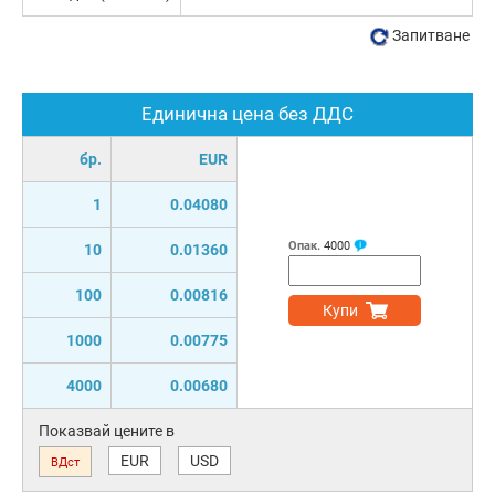
Запитване
Единична цена без ДДС
бр.
EUR
1
0.04080
Опак.
4000
10
0.01360
100
0.00816
Купи
1000
0.00775
4000
0.00680
Показвай цените в
EUR
USD
ВДст