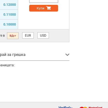
0.12000
Купи
0.11000
0.10000
е в
EUR
USD
ВДст
ай за грешка
раницата: