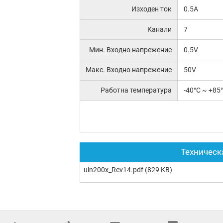
Изходен ток
0.5A
Канали
7
Мин. Входно напрежение
0.5V
Макс. Входно напрежение
50V
Работна температура
-40°C ~ +85
Техническ
uln200x_Rev14.pdf
(829 KB)