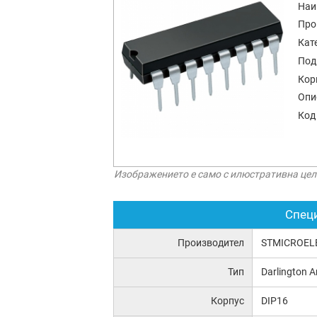
Наи
Про
Кат
Под
Кор
Опи
Код
Изображението е само с илюстративна цел
Спец
Производител
STMICROEL
Тип
Darlington A
Корпус
DIP16