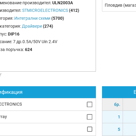
менование производител:
ULN2003A
Пловдив (мага
изводител:
STMICROELECTRONICS
(412)
егория:
Интегрални схеми
(5700)
категория:
Драйвери
(274)
пус:
DIP16
сание:
7 др.0.5А/50V Uin 2.4V
 за поръчка:
624
!
ификация
ECTRONICS
бр.
rray
1
5