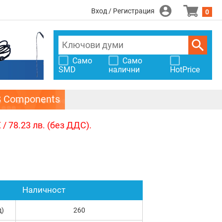
Вход / Регистрация
0
Само
Само
SMD
налични
HotPrice
S Components
/ 78.23 лв. (без ДДС).
Наличност
д)
260