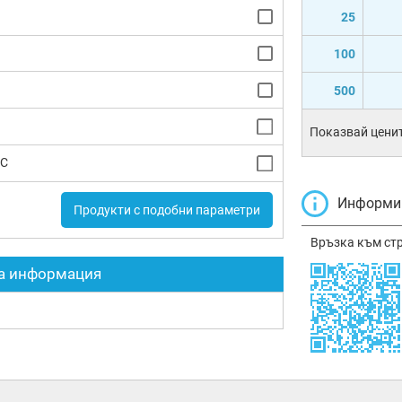
25
100
500
Показвай ценит
°C
Информир
Продукти с подобни параметри
Връзка към ст
а информация