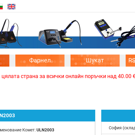
Фарнел
Шукат
R
цялата страна за всички онлайн поръчки над 40.00 € 
N2003
София (скла
менование Комет:
ULN2003