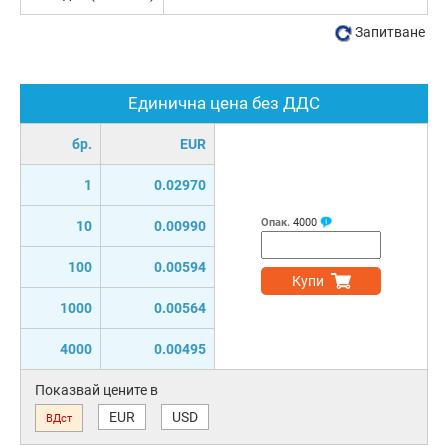
Запитване
Единична цена без ДДС
бр.
EUR
1
0.02970
Опак.
4000
10
0.00990
100
0.00594
Купи
1000
0.00564
4000
0.00495
Показвай цените в
EUR
USD
ВДст