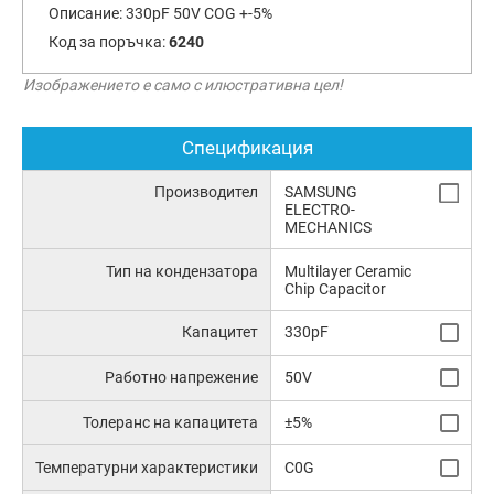
Описание:
330pF 50V COG +-5%
Код за поръчка:
6240
Изображението е само с илюстративна цел!
Спецификация
Производител
SAMSUNG
ELECTRO-
MECHANICS
Тип на кондензатора
Multilayer Ceramic
Chip Capacitor
Капацитет
330pF
Работно напрежение
50V
Толеранс на капацитета
±5%
Температурни характеристики
C0G