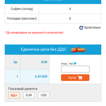
София (склад)
4
Пловдив (магазин)
0
Запитване
* До изчерпване на наличното количество!
Единична цена без ДДС
бр.
EUR
Опак.
160
1
6.81000
Купи
Показвай цените в
EUR
USD
ВДст