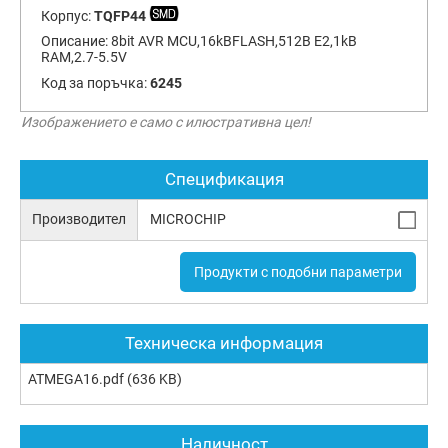
Корпус:
TQFP44
Описание:
8bit AVR MCU,16kBFLASH,512B E2,1kB
RAM,2.7-5.5V
Код за поръчка:
6245
Изображението е само с илюстративна цел!
Спецификация
Производител
MICROCHIP
Продукти с подобни параметри
Техническа информация
ATMEGA16.pdf
(636 KB)
Наличност