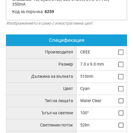
350mA
Код за поръчка:
6259
Изображението е само с илюстративна цел!
Спецификация
Производител
CREE
Размер
7.0 x 9.0 mm
Дължина на вълната
510nm
Цвят
Cyan
Тип на лещата
Water Clear
Ъгъл на светене
100°
Светлинен поток
52lm