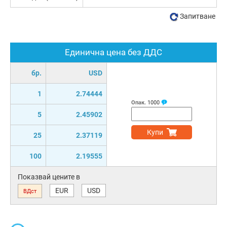
Запитване
Единична цена без ДДС
бр.
USD
1
2.74444
Опак.
1000
5
2.45902
Купи
25
2.37119
100
2.19555
Показвай цените в
EUR
USD
ВДст