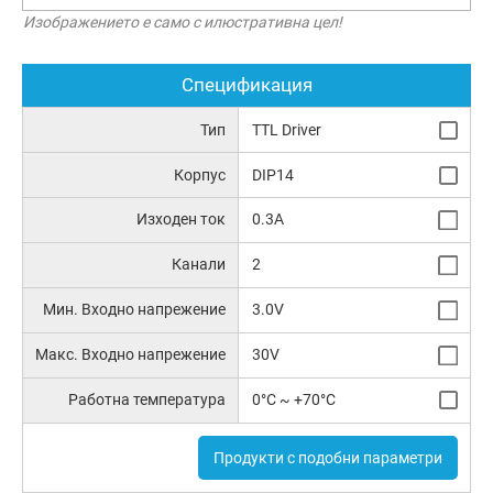
Изображението е само с илюстративна цел!
Спецификация
Тип
TTL Driver
Корпус
DIP14
Изходен ток
0.3A
Канали
2
Мин. Входно напрежение
3.0V
Макс. Входно напрежение
30V
Работна температура
0°C ~ +70°C
Продукти с подобни параметри