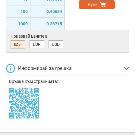
Купи
100
0.45684
1000
0.38715
Показвай цените в
EUR
USD
ВДст
Информирай за грешка
Връзка към страницата: