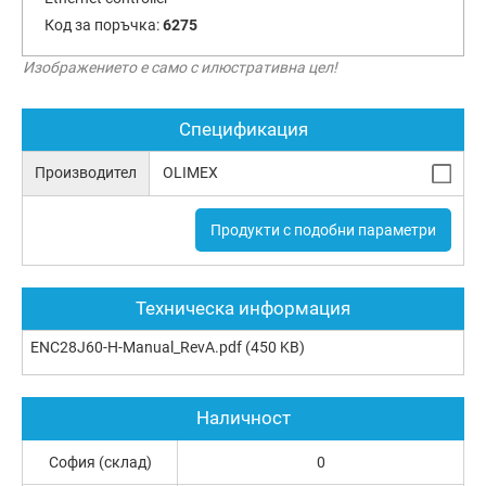
Код за поръчка:
6275
Изображението е само с илюстративна цел!
Спецификация
Производител
OLIMEX
Продукти с подобни параметри
Техническа информация
ENC28J60-H-Manual_RevA.pdf
(450 KB)
Наличност
София (склад)
0