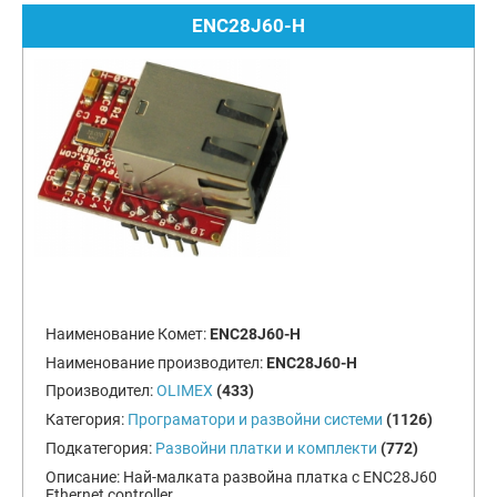
ENC28J60-H
Наименование Комет:
ENC28J60-H
Наименование производител:
ENC28J60-H
Производител:
OLIMEX
(433)
Категория:
Програматори и развойни системи
(1126)
Подкатегория:
Развойни платки и комплекти
(772)
Описание:
Най-малката развойна платка с ENC28J60
Ethernet controller