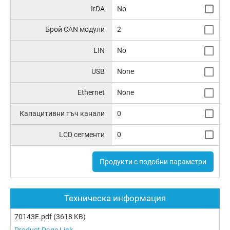
IrDA
No
Брой CAN модули
2
LIN
No
USB
None
Ethernet
None
Капацитивни тъч канали
0
LCD сегменти
0
Продукти с подобни параметри
Техническа информация
70143E.pdf
(3618 KB)
Product Page Link