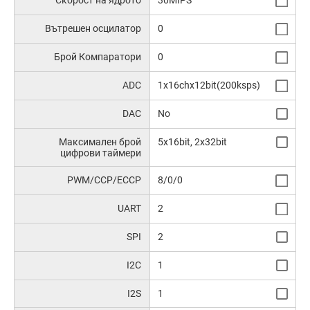
Скорост на ядрото
30MIPS
Вътрешен осцилатор
0
Брой Компаратори
0
ADC
1x16chx12bit(200ksps)
DAC
No
Максимален брой
5x16bit, 2x32bit
цифрови таймери
PWM/CCP/ECCP
8/0/0
UART
2
SPI
2
I2C
1
I2S
1