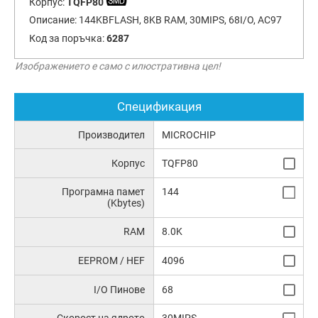
Корпус:
TQFP80
Описание:
144KBFLASH, 8KB RAM, 30MIPS, 68I/O, AC97
Код за поръчка:
6287
Изображението е само с илюстративна цел!
Спецификация
Производител
MICROCHIP
Корпус
TQFP80
Програмна памет
144
(Kbytes)
RAM
8.0K
EEPROM / HEF
4096
I/O Пинове
68