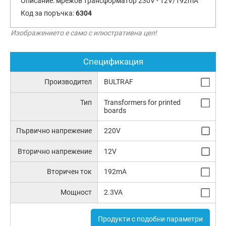
Описание:
мрежов трансформатор 230V - 12V/192mA
Код за поръчка:
6304
Изображението е само с илюстративна цел!
Спецификация
Производител
BULTRAF
Тип
Transformers for printed
boards
Първично напрежение
220V
Вторично напрежение
12V
Вторичен ток
192mA
Мощност
2.3VA
Продукти с подобни параметри