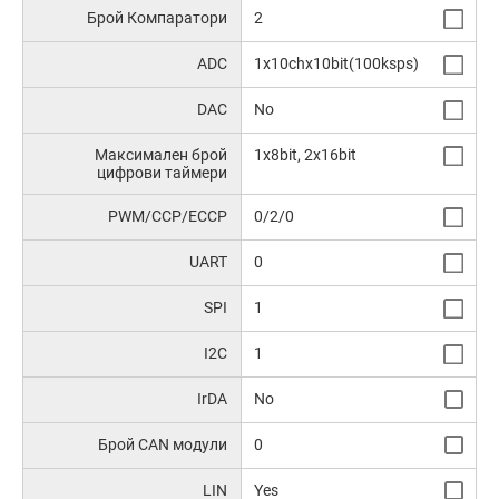
Брой Компаратори
2
ADC
1x10chx10bit(100ksps)
DAC
No
Максимален брой
1x8bit, 2x16bit
цифрови таймери
PWM/CCP/ECCP
0/2/0
UART
0
SPI
1
I2C
1
IrDA
No
Брой CAN модули
0
LIN
Yes