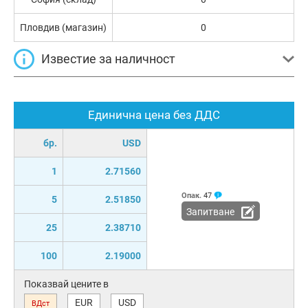
Пловдив (магазин)
0
Известие за наличност
Единична цена без ДДС
бр.
USD
1
2.71560
Опак.
47
5
2.51850
Запитване
25
2.38710
100
2.19000
Показвай цените в
EUR
USD
ВДст