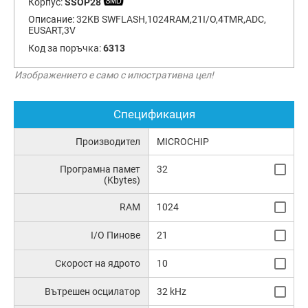
Корпус:
SSOP28
Описание:
32KB SWFLASH,1024RAM,21I/O,4TMR,ADC,
EUSART,3V
Код за поръчка:
6313
Изображението е само с илюстративна цел!
Спецификация
Производител
MICROCHIP
Програмна памет
32
(Kbytes)
RAM
1024
I/O Пинове
21
Скорост на ядрото
10
Вътрешен осцилатор
32 kHz