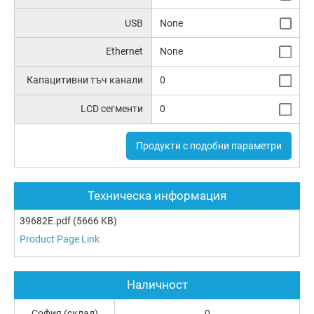
USB
None
Ethernet
None
Капацитивни тъч канали
0
LCD сегменти
0
Продукти с подобни параметри
Техническа информация
39682E.pdf
(5666 KB)
Product Page Link
Наличност
София (склад)
0