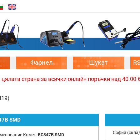
Фарнел
Шукат
R
цялата страна за всички онлайн поръчки над 40.00 € 
319)
47B SMD
София (скла
менование Комет:
BC847B SMD