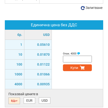
Запитване
Единична цена без ДДС
бр.
USD
1
0.05610
Опак.
4000
10
0.01870
100
0.01122
Купи
1000
0.01066
4000
0.00935
Показвай цените в
EUR
USD
ВДст