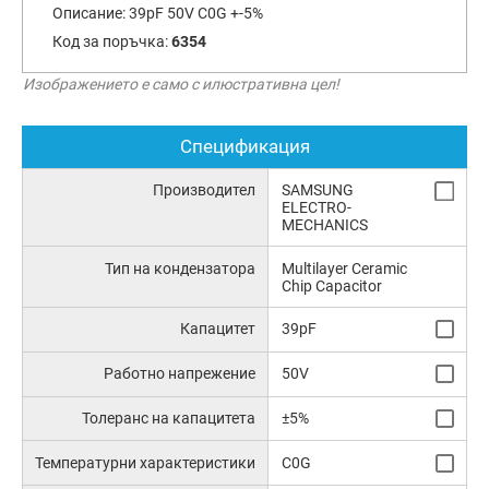
Описание:
39pF 50V C0G +-5%
Код за поръчка:
6354
Изображението е само с илюстративна цел!
Спецификация
Производител
SAMSUNG
ELECTRO-
MECHANICS
Тип на кондензатора
Multilayer Ceramic
Chip Capacitor
Капацитет
39pF
Работно напрежение
50V
Толеранс на капацитета
±5%
Температурни характеристики
C0G