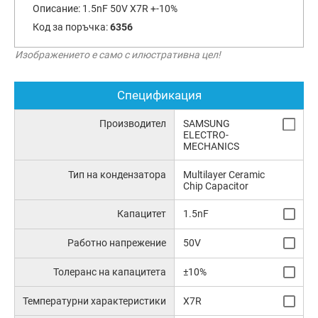
Описание:
1.5nF 50V X7R +-10%
Код за поръчка:
6356
Изображението е само с илюстративна цел!
Спецификация
Производител
SAMSUNG
ELECTRO-
MECHANICS
Тип на кондензатора
Multilayer Ceramic
Chip Capacitor
Капацитет
1.5nF
Работно напрежение
50V
Толеранс на капацитета
±10%
Температурни характеристики
X7R