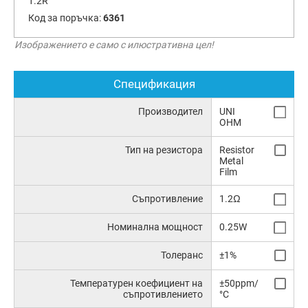
1.2R
Код за поръчка:
6361
Изображението е само с илюстративна цел!
Спецификация
Производител
UNI
OHM
Тип на резистора
Resistor
Metal
Film
Съпротивление
1.2Ω
Номинална мощност
0.25W
Толеранс
±1%
Температурен коефициент на
±50ppm/
съпротивлението
°C