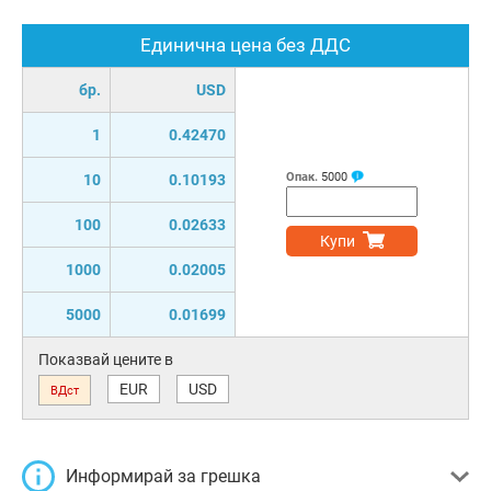
Единична цена без ДДС
бр.
USD
1
0.42470
Опак.
5000
10
0.10193
100
0.02633
Купи
1000
0.02005
5000
0.01699
Показвай цените в
EUR
USD
ВДст
Информирай за грешка