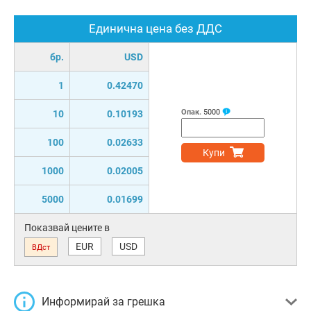
Единична цена без ДДС
бр.
USD
1
0.42470
Опак.
5000
10
0.10193
100
0.02633
Купи
1000
0.02005
5000
0.01699
Показвай цените в
EUR
USD
ВДст
Информирай за грешка