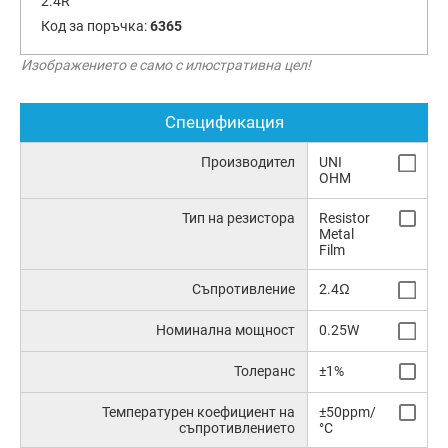
2.4R
Код за поръчка:
6365
Изображението е само с илюстративна цел!
Спецификация
Производител
UNI
OHM
Тип на резистора
Resistor
Metal
Film
Съпротивление
2.4Ω
Номинална мощност
0.25W
Толеранс
±1%
Температурен коефициент на
±50ppm/
съпротивлението
°C