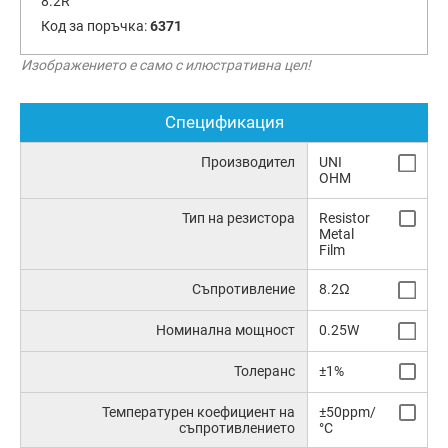
8.2R
Код за поръчка:
6371
Изображението е само с илюстративна цел!
Спецификация
Производител
UNI
OHM
Тип на резистора
Resistor
Metal
Film
Съпротивление
8.2Ω
Номинална мощност
0.25W
Толеранс
±1%
Температурен коефициент на
±50ppm/
съпротивлението
°C