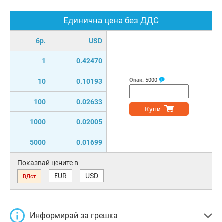
Единична цена без ДДС
бр.
USD
1
0.42470
Опак.
5000
10
0.10193
100
0.02633
Купи
1000
0.02005
5000
0.01699
Показвай цените в
EUR
USD
ВДст
Информирай за грешка