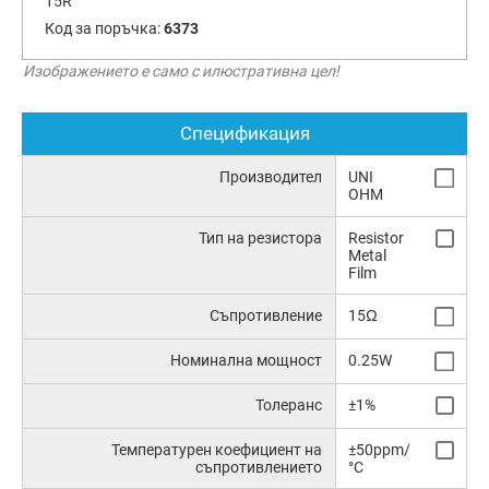
15R
Код за поръчка:
6373
Изображението е само с илюстративна цел!
Спецификация
Производител
UNI
OHM
Тип на резистора
Resistor
Metal
Film
Съпротивление
15Ω
Номинална мощност
0.25W
Толеранс
±1%
Температурен коефициент на
±50ppm/
съпротивлението
°C