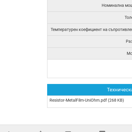
Номинална мо
Тол
Температурен коефициент на съпротивле
Ра
М
Техническ
Resistor-MetalFilm-UniOhm.pdf
(268 KB)