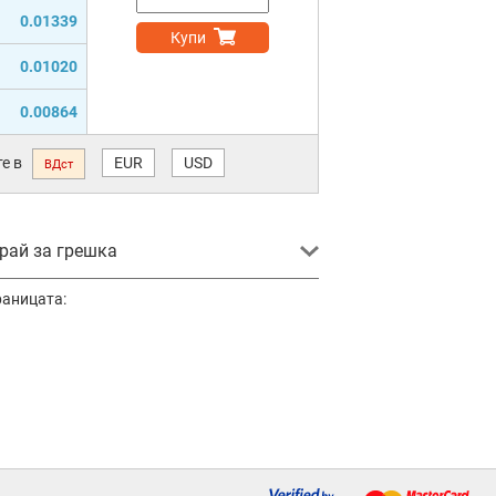
0.01339
Купи
0.01020
0.00864
е в
EUR
USD
ВДст
ай за грешка
раницата: