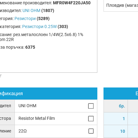
менование производител:
MFR0W4F220JA50
Пловдив (мага
изводител:
UNI OHM
(1807)
егория:
Резистори
(5289)
категория:
Резистори 0.25W
(303)
сание:
рез.металослоен 1/4W(2.5x6.8) 1%
pm 22R
 за поръчка:
6375
!
ификация
дител
UNI OHM
бр.
истора
Resistor Metal Film
1
ление
22Ω
10