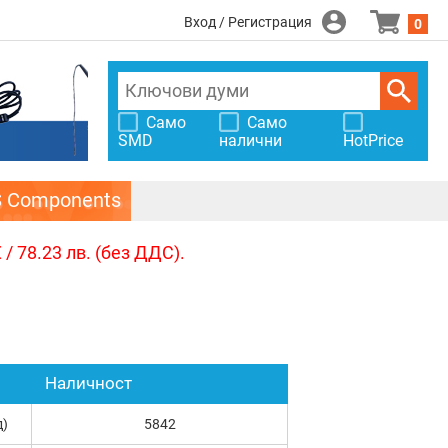
Вход / Регистрация
0
Само
Само
SMD
налични
HotPrice
S Components
/ 78.23 лв. (без ДДС).
Наличност
д)
5842