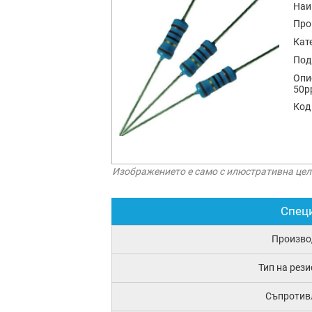
Наи
Про
Кат
Под
Опи
50p
Код
Изображението е само с илюстративна цел
Спец
Произво
Тип на рез
Съпротив