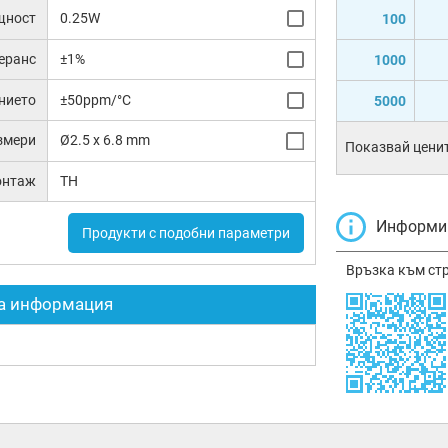
щност
0.25W
100
еранс
±1%
1000
нието
±50ppm/°C
5000
змери
Ø2.5 x 6.8 mm
Показвай ценит
онтаж
TH
Информир
Продукти с подобни параметри
Връзка към ст
а информация