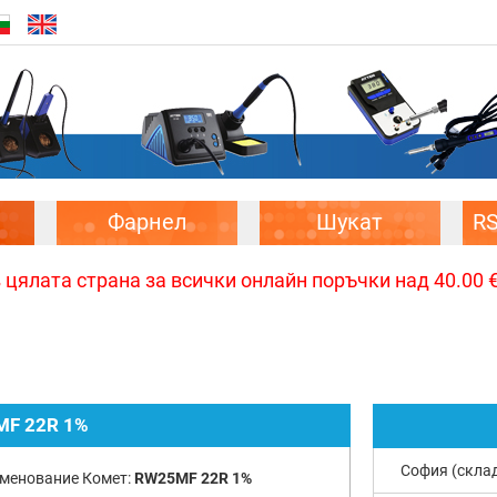
Фарнел
Шукат
R
цялата страна за всички онлайн поръчки над 40.00 € 
F 22R 1%
София (скла
менование Комет:
RW25MF 22R 1%