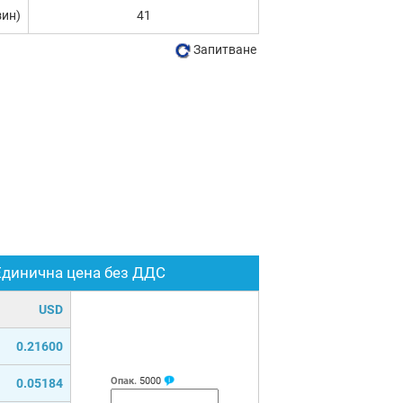
зин)
41
Запитване
Единична цена без ДДС
USD
0.21600
Опак.
5000
0.05184