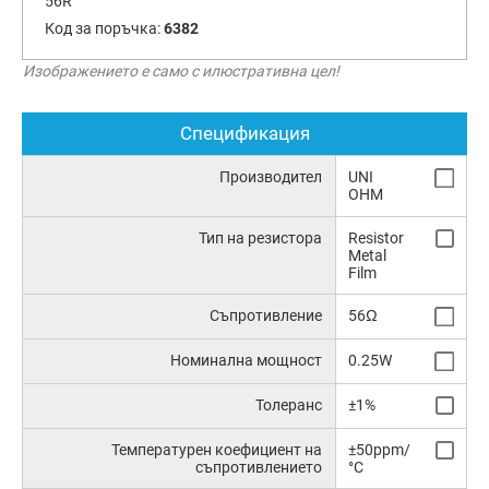
56R
Код за поръчка:
6382
Изображението е само с илюстративна цел!
Спецификация
Производител
UNI
OHM
Тип на резистора
Resistor
Metal
Film
Съпротивление
56Ω
Номинална мощност
0.25W
Толеранс
±1%
Температурен коефициент на
±50ppm/
съпротивлението
°C