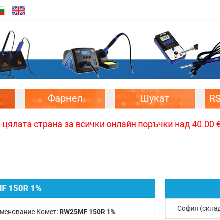
Фарнел
Шукат
R
цялата страна за всички онлайн поръчки над 40.00 € 
F 150R 1%
София (скла
менование Комет:
RW25MF 150R 1%