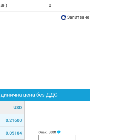
зин)
0
Запитване
Единична цена без ДДС
USD
0.21600
Опак.
5000
0.05184