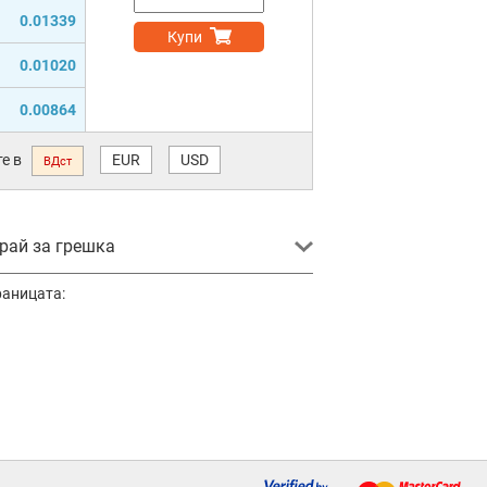
0.01339
Купи
0.01020
0.00864
е в
EUR
USD
ВДст
ай за грешка
раницата: