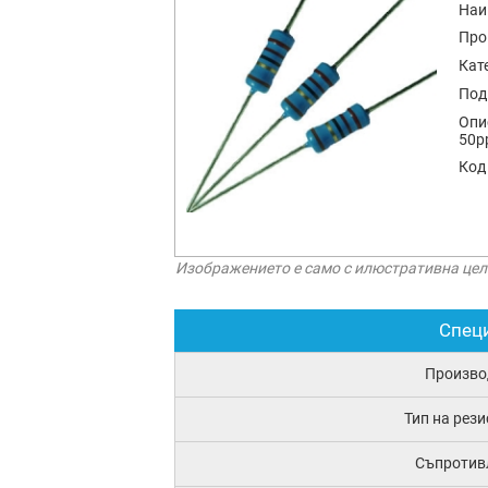
Наи
Про
Кат
Под
Опи
50p
Код
Изображението е само с илюстративна цел
Спец
Произво
Тип на рез
Съпротив