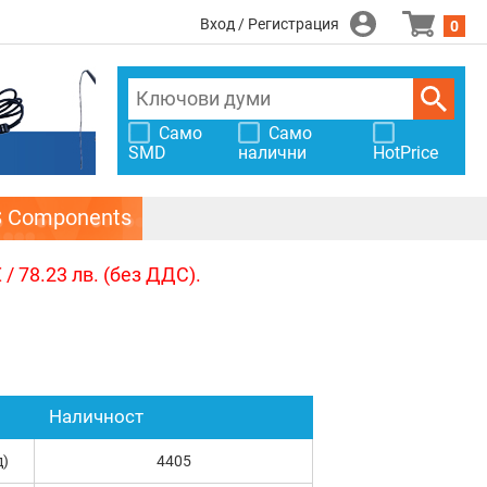
Вход / Регистрация
0
Само
Само
SMD
налични
HotPrice
S Components
/ 78.23 лв. (без ДДС).
Наличност
д)
4405