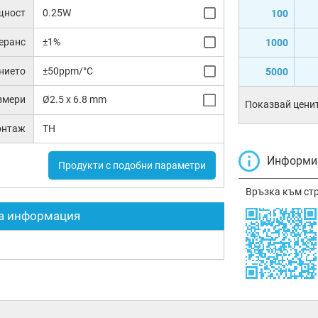
щност
0.25W
100
еранс
±1%
1000
нието
±50ppm/°C
5000
змери
Ø2.5 x 6.8 mm
Показвай ценит
онтаж
TH
Информир
Продукти с подобни параметри
Връзка към ст
а информация