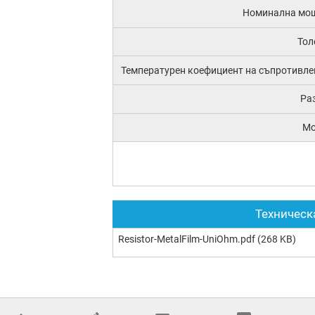
Номинална мо
Тол
Температурен коефициент на съпротивле
Ра
М
Техническ
Resistor-MetalFilm-UniOhm.pdf
(268 KB)