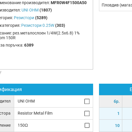
менование производител:
MFR0W4F1500A50
Пловдив (мага
изводител:
UNI OHM
(1807)
егория:
Резистори
(5289)
категория:
Резистори 0.25W
(303)
сание:
рез.металослоен 1/4W(2.5x6.8) 1%
pm 150R
 за поръчка:
6389
!
ификация
дител
UNI OHM
бр.
истора
Resistor Metal Film
1
ление
150Ω
10