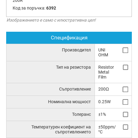
200R
Код за поръчка:
6392
Изображението е само с илюстративна цел!
Спецификация
Производител
UNI
OHM
Тип на резистора
Resistor
Metal
Film
Съпротивление
200Ω
Номинална мощност
0.25W
Толеранс
±1%
Температурен коефициент на
±50ppm/
съпротивлението
°C