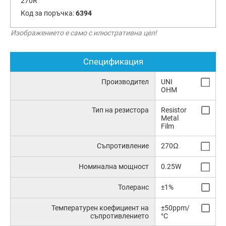
270R
Код за поръчка:
6394
Изображението е само с илюстративна цел!
Спецификация
Производител
UNI
OHM
Тип на резистора
Resistor
Metal
Film
Съпротивление
270Ω
Номинална мощност
0.25W
Толеранс
±1%
Температурен коефициент на
±50ppm/
съпротивлението
°C