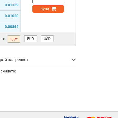
0.01339
Купи
0.01020
0.00864
е в
EUR
USD
ВДст
ай за грешка
раницата: