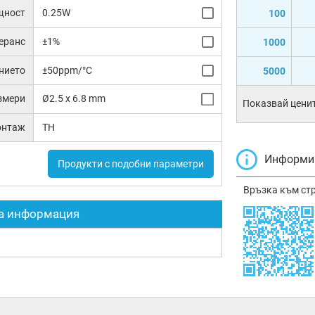
щност
0.25W
100
еранс
±1%
1000
нието
±50ppm/°C
5000
змери
Ø2.5 x 6.8 mm
Показвай ценит
онтаж
TH
Информир
Продукти с подобни параметри
Връзка към ст
а информация