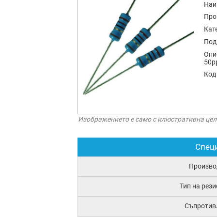
Наи
Про
Кат
Под
Опи
50p
Код
Изображението е само с илюстративна цел
Спец
Произво
Тип на рез
Съпротив