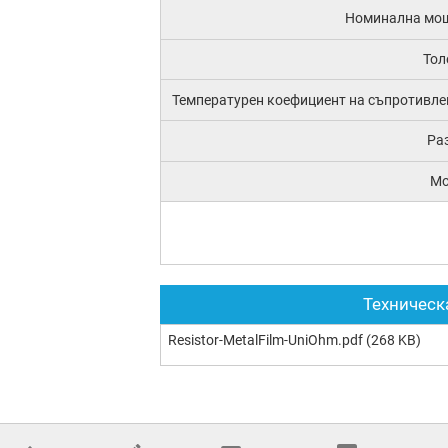
Номинална мо
Тол
Температурен коефициент на съпротивле
Ра
М
Техническ
Resistor-MetalFilm-UniOhm.pdf
(268 KB)