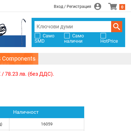
Вход / Регистрация
0
Само
Само
SMD
налични
HotPrice
S Components
/ 78.23 лв. (без ДДС).
Наличност
д)
16059