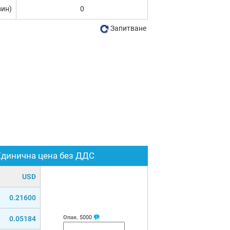
зин)
0
Запитване
Единична цена без ДДС
USD
0.21600
Опак.
5000
0.05184