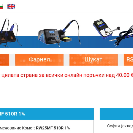
Фарнел
Шукат
R
цялата страна за всички онлайн поръчки над 40.00 € 
F 510R 1%
София (скла
менование Комет:
RW25MF 510R 1%