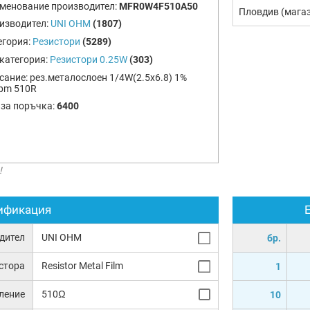
менование производител:
MFR0W4F510A50
Пловдив (мага
изводител:
UNI OHM
(1807)
егория:
Резистори
(5289)
категория:
Резистори 0.25W
(303)
сание:
рез.металослоен 1/4W(2.5x6.8) 1%
pm 510R
 за поръчка:
6400
!
ификация
дител
UNI OHM
бр.
истора
Resistor Metal Film
1
ление
510Ω
10