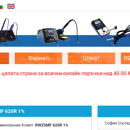
Фарнел
Шукат
R
цялата страна за всички онлайн поръчки над 40.00 € 
F 620R 1%
София (скла
менование Комет:
RW25MF 620R 1%