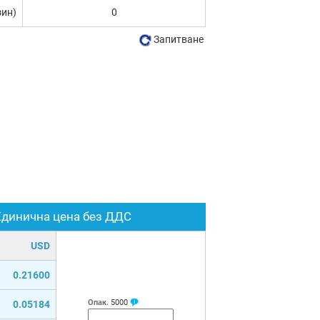
зин)
0
Запитване
Единична цена без ДДС
USD
0.21600
Опак.
5000
0.05184