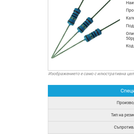
Наи
Про
Кат
Под
Опи
50p
Код
Изображението е само с илюстративна цел
Спец
Произво
Тип на рез
Съпротив