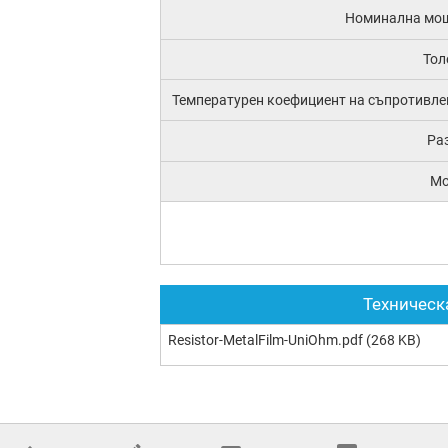
Номинална мо
Тол
Температурен коефициент на съпротивле
Ра
М
Техническ
Resistor-MetalFilm-UniOhm.pdf
(268 KB)