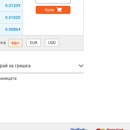
0.01339
Купи
0.01020
0.00864
е в
EUR
USD
ВДст
ай за грешка
раницата: