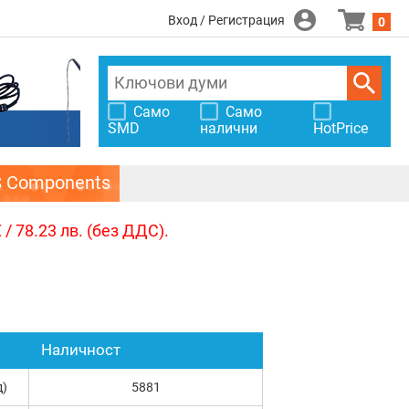
Вход / Регистрация
0
Само
Само
SMD
налични
HotPrice
S Components
/ 78.23 лв. (без ДДС).
Наличност
д)
5881