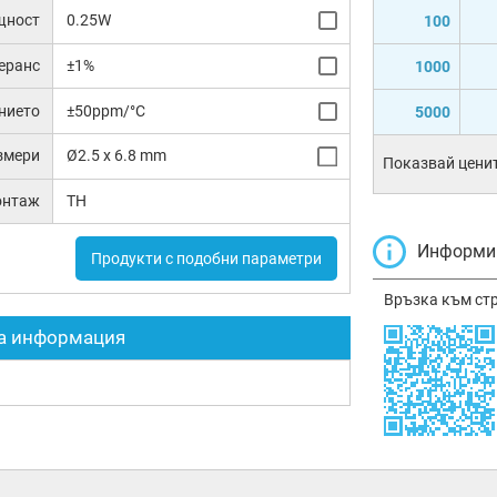
щност
0.25W
100
еранс
±1%
1000
нието
±50ppm/°C
5000
змери
Ø2.5 x 6.8 mm
Показвай ценит
онтаж
TH
Информир
Продукти с подобни параметри
Връзка към ст
а информация