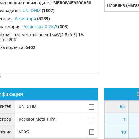
менование производител:
MFR0W4F6200A50
Пловдив (мага
изводител:
UNI OHM
(1807)
егория:
Резистори
(5289)
категория:
Резистори 0.25W
(303)
сание:
рез.металослоен 1/4W(2.5x6.8) 1%
pm 620R
 за поръчка:
6402
!
ификация
дител
UNI OHM
бр.
истора
Resistor Metal Film
1
ление
620Ω
10