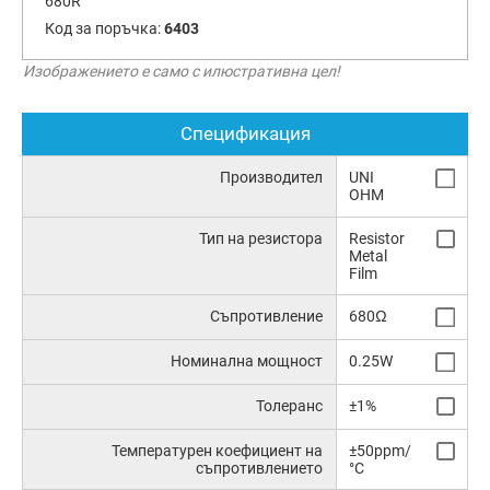
680R
Код за поръчка:
6403
Изображението е само с илюстративна цел!
Спецификация
Производител
UNI
OHM
Тип на резистора
Resistor
Metal
Film
Съпротивление
680Ω
Номинална мощност
0.25W
Толеранс
±1%
Температурен коефициент на
±50ppm/
съпротивлението
°C