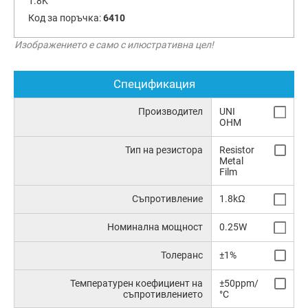
1.8K
Код за поръчка:
6410
Изображението е само с илюстративна цел!
Спецификация
Производител
UNI
OHM
Тип на резистора
Resistor
Metal
Film
Съпротивление
1.8kΩ
Номинална мощност
0.25W
Толеранс
±1%
Температурен коефициент на
±50ppm/
съпротивлението
°C