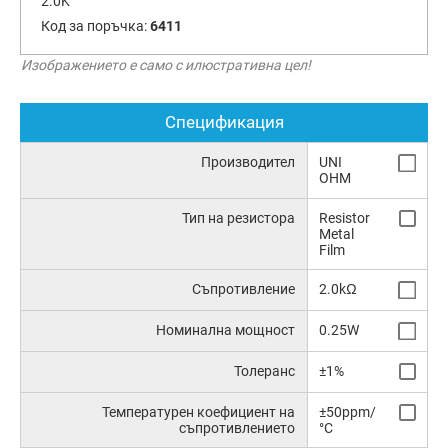
2.0K
Код за поръчка:
6411
Изображението е само с илюстративна цел!
Спецификация
Производител
UNI
OHM
Тип на резистора
Resistor
Metal
Film
Съпротивление
2.0kΩ
Номинална мощност
0.25W
Толеранс
±1%
Температурен коефициент на
±50ppm/
съпротивлението
°C