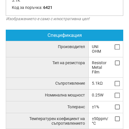
5.1K
Код за поръчка:
6421
Изображението е само с илюстративна цел!
Спецификация
Производител
UNI
OHM
Тип на резистора
Resistor
Metal
Film
Съпротивление
5.1kΩ
Номинална мощност
0.25W
Толеранс
±1%
Температурен коефициент на
±50ppm/
съпротивлението
°C