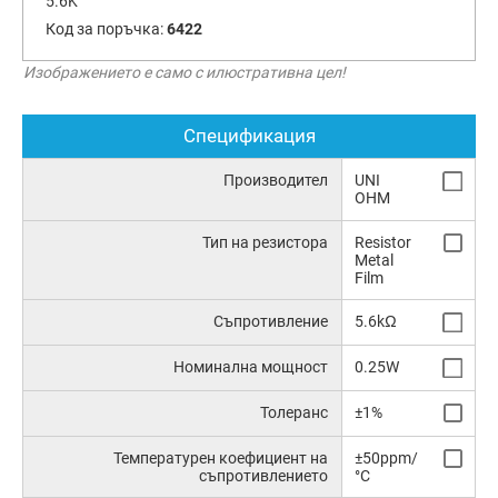
5.6K
Код за поръчка:
6422
Изображението е само с илюстративна цел!
Спецификация
Производител
UNI
OHM
Тип на резистора
Resistor
Metal
Film
Съпротивление
5.6kΩ
Номинална мощност
0.25W
Толеранс
±1%
Температурен коефициент на
±50ppm/
съпротивлението
°C