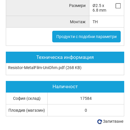
Размери
Ø2.5 x
6.8 mm
Монтаж
TH
Продукти с подобни параметри
Техническа информация
Resistor-MetalFilm-UniOhm.pdf
(268 KB)
Наличност
София (склад)
17584
Пловдив (магазин)
0
Запитване