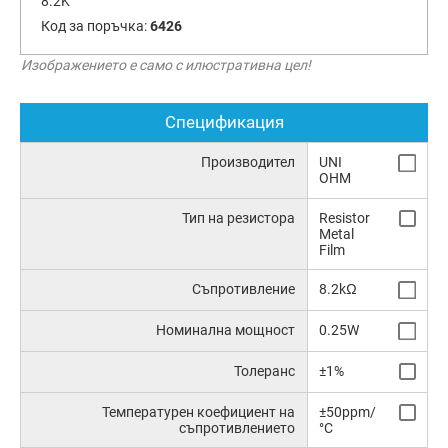
8.2K
Код за поръчка:
6426
Изображението е само с илюстративна цел!
Спецификация
Производител
UNI
OHM
Тип на резистора
Resistor
Metal
Film
Съпротивление
8.2kΩ
Номинална мощност
0.25W
Толеранс
±1%
Температурен коефициент на
±50ppm/
съпротивлението
°C