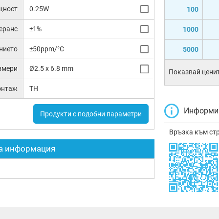
щност
0.25W
100
еранс
±1%
1000
нието
±50ppm/°C
5000
змери
Ø2.5 x 6.8 mm
Показвай ценит
онтаж
TH
Информир
Продукти с подобни параметри
Връзка към ст
а информация