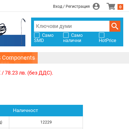
Вход / Регистрация
0
Само
Само
SMD
налични
HotPrice
S Components
/ 78.23 лв. (без ДДС).
Наличност
д)
12229