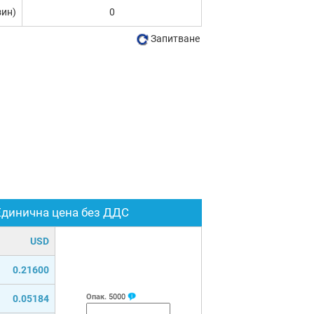
зин)
0
Запитване
Единична цена без ДДС
USD
0.21600
Опак.
5000
0.05184