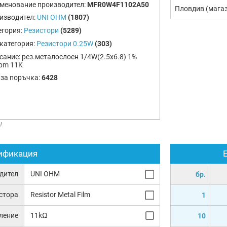
менование производител:
MFR0W4F1102A50
Пловдив (мага
изводител:
UNI OHM
(1807)
егория:
Резистори
(5289)
категория:
Резистори 0.25W
(303)
сание:
рез.металослоен 1/4W(2.5x6.8) 1%
pm 11K
 за поръчка:
6428
!
ификация
дител
UNI OHM
бр.
истора
Resistor Metal Film
1
ление
11kΩ
10