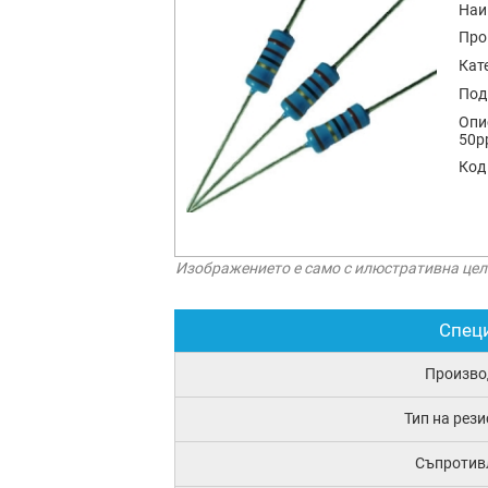
Наи
Про
Кат
Под
Опи
50p
Код
Изображението е само с илюстративна цел
Спец
Произво
Тип на рез
Съпротив