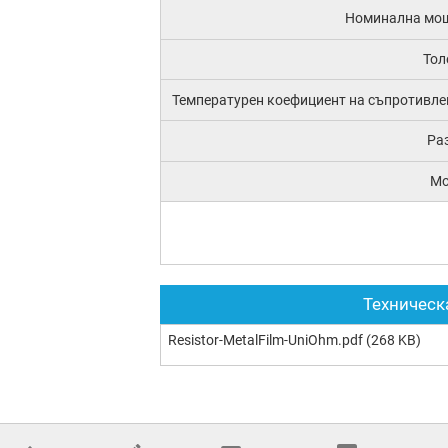
Номинална мо
Тол
Температурен коефициент на съпротивле
Ра
М
Техническ
Resistor-MetalFilm-UniOhm.pdf
(268 KB)