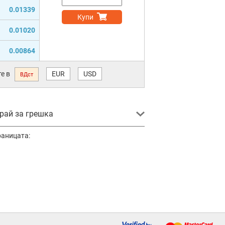
0.01339
Купи
0.01020
0.00864
е в
EUR
USD
ВДст
ай за грешка
раницата: