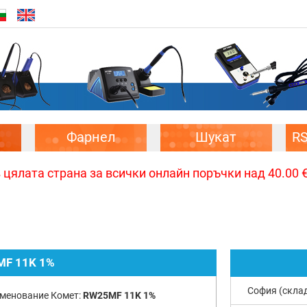
Фарнел
Шукат
R
цялата страна за всички онлайн поръчки над 40.00 € 
F 11K 1%
София (скла
менование Комет:
RW25MF 11K 1%