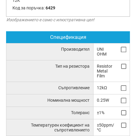
12K
Код за поръчка:
6429
Изображението е само с илюстративна цел!
Спецификация
Производител
UNI
OHM
Тип на резистора
Resistor
Metal
Film
Съпротивление
12kΩ
Номинална мощност
0.25W
Толеранс
±1%
Температурен коефициент на
±50ppm/
съпротивлението
°C