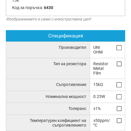
15K
Код за поръчка:
6430
Изображението е само с илюстративна цел!
Спецификация
Производител
UNI
OHM
Тип на резистора
Resistor
Metal
Film
Съпротивление
15kΩ
Номинална мощност
0.25W
Толеранс
±1%
Температурен коефициент на
±50ppm/
съпротивлението
°C