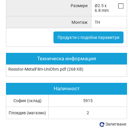
Размери
Ø2.5 x
6.8 mm
Монтаж
TH
Продукти с подобни параметри
Техническа информация
Resistor-MetalFilm-UniOhm.pdf
(268 KB)
Наличност
София (склад)
5915
Пловдив (магазин)
2
Запитване