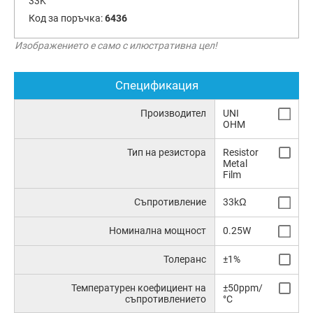
33K
Код за поръчка:
6436
Изображението е само с илюстративна цел!
Спецификация
Производител
UNI
OHM
Тип на резистора
Resistor
Metal
Film
Съпротивление
33kΩ
Номинална мощност
0.25W
Толеранс
±1%
Температурен коефициент на
±50ppm/
съпротивлението
°C