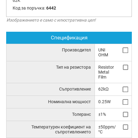
62K
Код за поръчка:
6442
Изображението е само с илюстративна цел!
Спецификация
Производител
UNI
OHM
Тип на резистора
Resistor
Metal
Film
Съпротивление
62kΩ
Номинална мощност
0.25W
Толеранс
±1%
Температурен коефициент на
±50ppm/
съпротивлението
°C