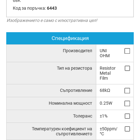
68K
Код за поръчка:
6443
Изображението е само с илюстративна цел!
Спецификация
Производител
UNI
OHM
Тип на резистора
Resistor
Metal
Film
Съпротивление
68kΩ
Номинална мощност
0.25W
Толеранс
±1%
Температурен коефициент на
±50ppm/
съпротивлението
°C