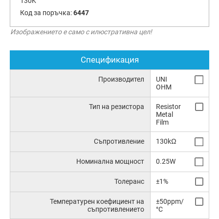
130K
Код за поръчка:
6447
Изображението е само с илюстративна цел!
Спецификация
Производител
UNI
OHM
Тип на резистора
Resistor
Metal
Film
Съпротивление
130kΩ
Номинална мощност
0.25W
Толеранс
±1%
Температурен коефициент на
±50ppm/
съпротивлението
°C